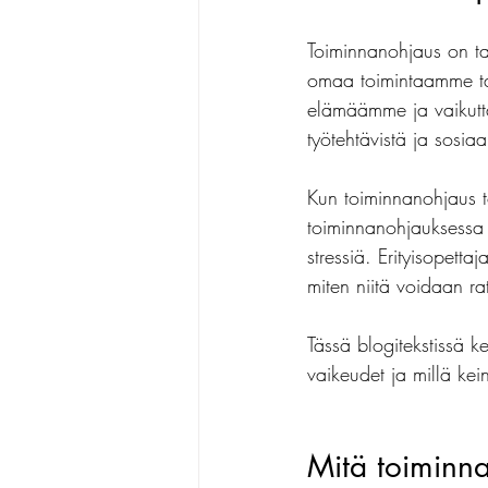
Toiminnanohjaus on ta
oppimisvaikeudet
dyskal
omaa toimintaamme tav
elämäämme ja vaikutta
työtehtävistä ja sosiaal
Kun toiminnanohjaus to
toiminnanohjauksessa v
stressiä. Erityisopetta
miten niitä voidaan ra
Tässä blogitekstissä ke
vaikeudet ja millä kei
Mitä toiminna