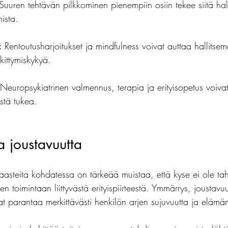
Suuren tehtävän pilkkominen pienempiin osiin tekee siitä ha
ista.
:
 Rentoutusharjoitukset ja mindfulness voivat auttaa hallitsem
ittymiskykyä.
 Neuropsykiatrinen valmennus, terapia ja erityisopetus voivat
istä tukea.
 joustavuutta
asteita kohdatessa on tärkeää muistaa, että kyse ei ole t
n toimintaan liittyvästä erityispiirteestä. Ymmärrys, joustavu
at parantaa merkittävästi henkilön arjen sujuvuutta ja elämä