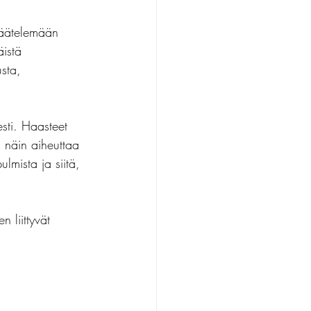
säätelemään 
titehtävät
istä 
sta, 
esti. Haasteet 
a näin aiheuttaa 
lmista ja siitä, 
 liittyvät 