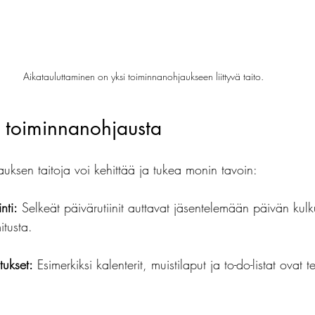
Aikatauluttaminen on yksi toiminnanohjaukseen liittyvä taito.
a toiminnanohjausta
uksen taitoja voi kehittää ja tukea monin tavoin:
nti:
 Selkeät päivärutiinit auttavat jäsentelemään päivän kulk
itusta.
tukset:
 Esimerkiksi kalenterit, muistilaput ja to-do-listat ovat 