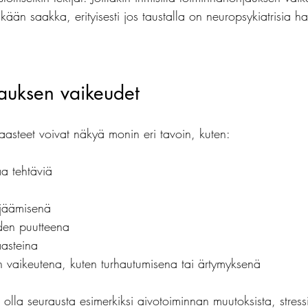
ikään saakka, erityisesti jos taustalla on neuropsykiatrisia ha
auksen vaikeudet
asteet voivat näkyä monin eri tavoin, kuten:
aa tehtäviä
 jäämisenä
uden puutteena
aasteina
n vaikeutena, kuten turhautumisena tai ärtymyksenä
lla seurausta esimerkiksi aivotoiminnan muutoksista, stressi