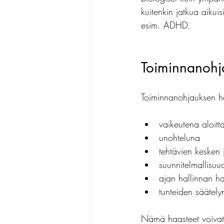
kuitenkin jatkua aikuis
esim. ADHD.
Toiminnanohj
Toiminnanohjauksen ha
vaikeutena aloitt
unohteluna
tehtävien kesken
suunnitelmallisu
ajan hallinnan h
tunteiden säätely
Nämä haasteet voivat o