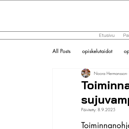
Etusivu
Pa
All Posts
opiskelutaidot
op
Noora Hermansson
toiminnanohjaus
autismi
Toiminn
sujuvam
perfektionismi
opiskelu-
Päivitetty:
8.9.2025
ylioppilaskokeet
lukio
Toiminnanohja