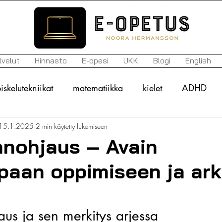
lvelut
Hinnasto
E-opesi
UKK
Blogi
English
iskelutekniikat
matematiikka
kielet
ADHD
15.1.2025
2 min käytetty lukemiseen
n kirjo
arviointi
tavoitteet
historia
motiva
anohjaus – Avain
paan oppimiseen ja ar
uupumus
itsemyötätunto
mielenterveys
ylioppil
lukihäiriö
lukivaikeus
vanhemmat
koulunkäy
us ja sen merkitys arjessa