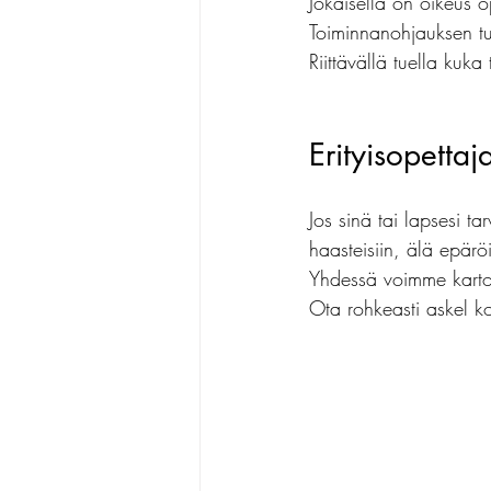
Jokaisella on oikeus 
Toiminnanohjauksen tuk
Riittävällä tuella kuka
Erityisopetta
Jos sinä tai lapsesi ta
haasteisiin, älä epäröi
Yhdessä voimme kartoit
Ota rohkeasti askel k