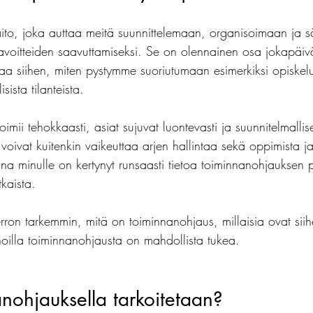
ito, joka auttaa meitä suunnittelemaan, organisoimaan ja 
kulia
matemaattinen oppimisvaikeus
läksyt
ko
oitteiden saavuttamiseksi. Se on olennainen osa jokapäivä
a siihen, miten pystymme suoriutumaan esimerkiksi opiskelu
isista tilanteista.
imii tehokkaasti, asiat sujuvat luontevasti ja suunnitelmallis
oivat kuitenkin vaikeuttaa arjen hallintaa sekä oppimista j
jana minulle on kertynyt runsaasti tietoa toiminnanohjauksen pu
tkaista.
rron tarkemmin, mitä on toiminnanohjaus, millaisia ovat siihen
noilla toiminnanohjausta on mahdollista tukea.
nohjauksella tarkoitetaan?