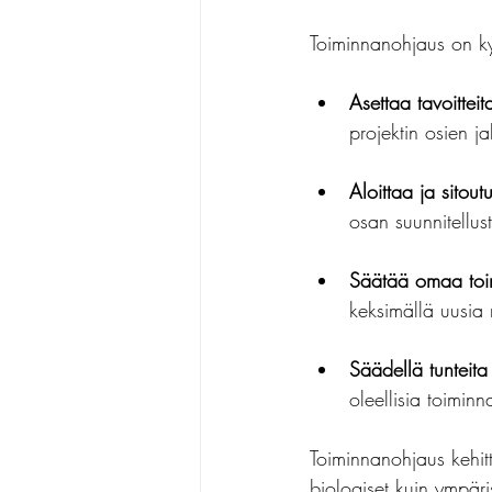
Toiminnanohjaus on k
Asettaa tavoitteit
projektin osien j
Aloittaa ja sitout
osan suunnitellus
Säätää omaa toi
keksimällä uusia r
Säädellä tunteita 
oleellisia toimin
Toiminnanohjaus kehitt
biologiset kuin ympäris