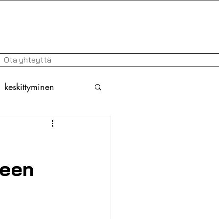
Ota yhteyttä
keskittyminen
atio
ruotsi
keen
askirjoitukset
nti
erityisopetus