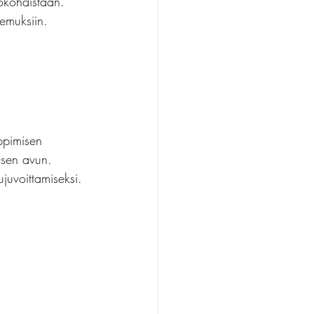
tökohdistaan.
emuksiin. 
oppimisen 
aisen avun. 
ujuvoittamiseksi. 