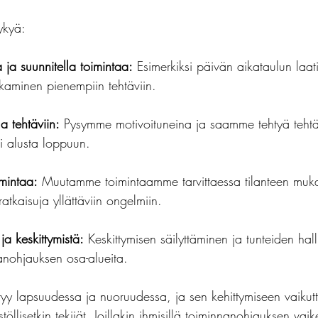
ykyä:
a ja suunnitella toimintaa:
 Esimerkiksi päivän aikataulun laat
akaminen pienempiin tehtäviin.
ua tehtäviin:
 Pysymme motivoituneina ja saamme tehtyä tehtä
ti alusta loppuun.
mintaa:
 Muutamme toimintaamme tarvittaessa tilanteen muka
atkaisuja yllättäviin ongelmiin.
ja keskittymistä:
 Keskittymisen säilyttäminen ja tunteiden hall
nanohjauksen osa-alueita.
yy lapsuudessa ja nuoruudessa, ja sen kehittymiseen vaikutt
töllisetkin tekijät. Joillakin ihmisillä toiminnanohjauksen vai