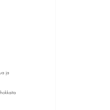
ua ja 
tehokkaita 