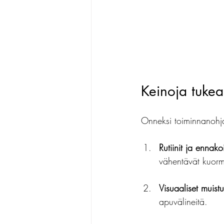
Keinoja tuke
Onneksi toiminnanohja
Rutiinit ja ennakoi
vähentävät kuorm
Visuaaliset muistu
apuvälineitä.