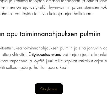
oppia ja kehittää taitojaan omassa tahdissaan ja omista läh
eminen on sijoitus yksilön hyvinvointiin ja onnistumisen kok
 tahansa voi löytää toimivia keinoja arjen hallintaan.
jan apu toiminnanohjauksen pulmiin
rvitsette tukea toiminnanohjauksen pulmiin ja siitä johtuviin 
 ottaa yhteyttä. 
Erityisopetus etänä
voi tarjota juuri oikeanl
taa tarpeenne ja löytää juuri teille sopivat ratkaisut arjen s
ohti selkeämpää ja hallitumpaa arkea!
Ota yhteyttä