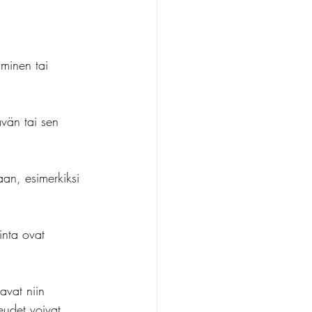
iminen tai 
vän tai sen 
an, esimerkiksi 
inta ovat 
avat niin 
keudet voivat 