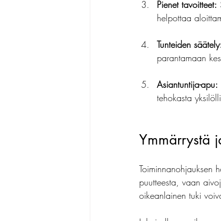
Pienet tavoitteet:
 
helpottaa aloittam
Tunteiden säätely
parantamaan kesk
Asiantuntija-apu:
tehokasta yksilöll
Ymmärrystä ja
Toiminnanohjauksen ha
puutteesta, vaan aivoje
oikeanlainen tuki voiv