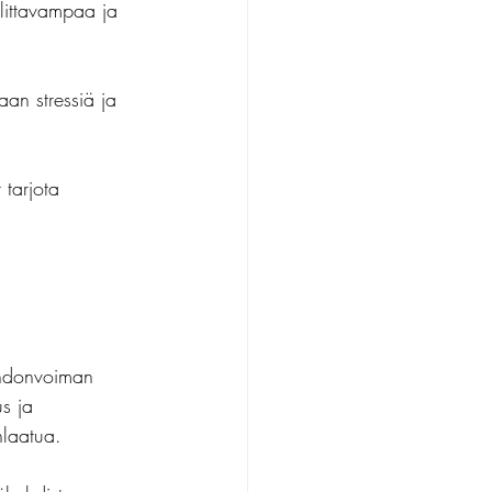
llittavampaa ja 
aan stressiä ja 
 tarjota 
ahdonvoiman 
us ja 
nlaatua.