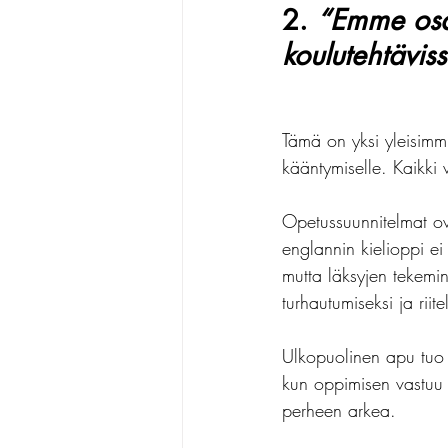
2. 
“Emme osa
koulutehtäviss
Tämä on yksi yleisimmi
kääntymiselle. Kaikki 
Opetussuunnitelmat ov
englannin kielioppi ei
mutta läksyjen tekemi
turhautumiseksi ja riite
Ulkopuolinen apu tuo 
kun oppimisen vastuu s
perheen arkea.