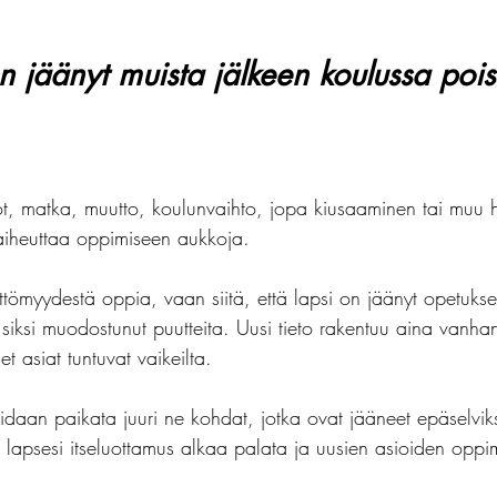
n jäänyt muista jälkeen koulussa pois
lot, matka, muutto, koulunvaihto, jopa kiusaaminen tai muu 
aiheuttaa oppimiseen aukkoja.
ttömyydestä oppia, vaan siitä, että lapsi on jäänyt opetuks
n siksi muodostunut puutteita. Uusi tieto rakentuu aina vanha
t asiat tuntuvat vaikeilta.
idaan paikata juuri ne kohdat, jotka ovat jääneet epäselvik
, lapsesi itseluottamus alkaa palata ja uusien asioiden opp