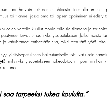
keudutaan harvoin hetken mielijohteesta. Taustalla on usei
kulia
matemaattinen oppimisvaikeus
läksyt
ko
muus tai tilanne, jossa oma tai lapsen oppiminen ei edisty to
vuosien varrella kuullut monia erilaisia tilanteita ja tarinoita
t päätyneet turvautumaan yksityisopetukseen. Jotkut näistä tar
a ja vahvistaneet entisestään sitä, miksi teen tätä työtä: aito
syyt yksityisopetukseen hakeutumiselle toistuvat usein samoi
ytä
, miksi yksityisopetukseen hakeudutaan – juuri niin kuin
e kertoneet.
 saa tarpeeksi tukea koululta.”