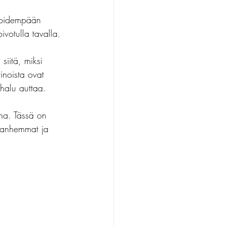
n pidempään 
titehtävät
ivotulla tavalla.
 siitä, miksi 
inoista ovat 
 halu auttaa.
na. Tässä on 
 vanhemmat ja 