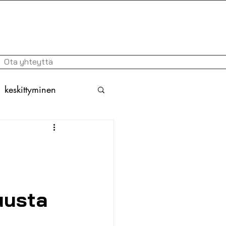
Ota yhteyttä
keskittyminen
atio
ruotsi
askirjoitukset
uusta
nti
erityisopetus