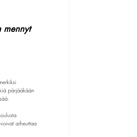
n mennyt 
erkiksi 
kkiä pärjääkään 
isää.
koulusta 
voivat aiheuttaa 