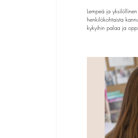
Lempeä ja yksilölline
henkilökohtaista kann
kykyihin palaa ja opp