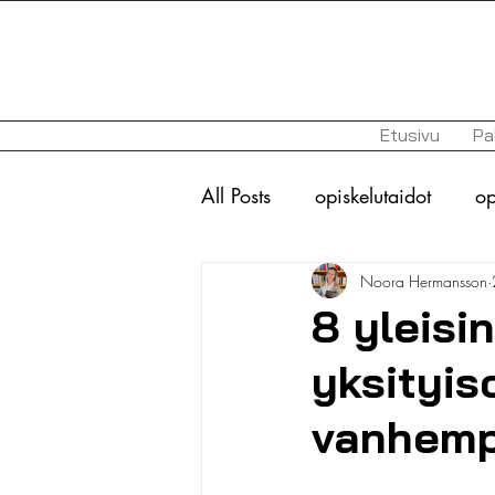
Etusivu
Pa
All Posts
opiskelutaidot
op
Noora Hermansson
toiminnanohjaus
autismi
8 yleisi
yksityis
perfektionismi
opiskelu-
vanhempi
ylioppilaskokeet
lukio