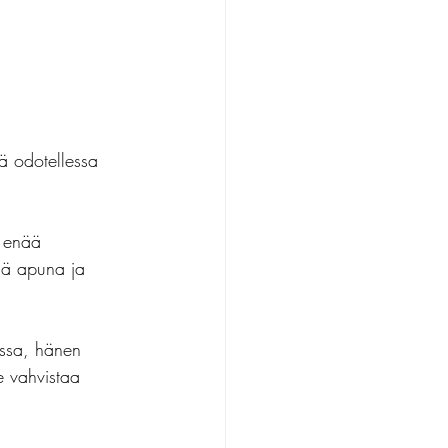
iä odotellessa 
e enää 
änä apuna ja 
issa, hänen 
e vahvistaa 