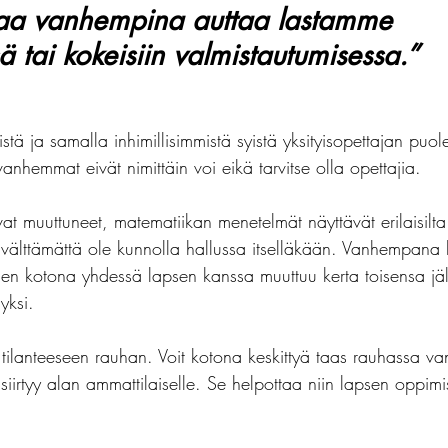
a vanhempina auttaa lastamme 
ä tai kokeisiin valmistautumisessa.”
stä ja samalla inhimillisimmistä syistä yksityisopettajan puol
vanhemmat eivät nimittäin voi eikä tarvitse olla opettajia.
at muuttuneet, matematiikan menetelmät näyttävät erilaisilta
 välttämättä ole kunnolla hallussa itselläkään. Vanhempana h
nen kotona yhdessä lapsen kanssa muuttuu kerta toisensa jä
lyksi.
tilanteeseen rauhan. Voit kotona keskittyä taas rauhassa 
iirtyy alan ammattilaiselle. Se helpottaa niin lapsen oppimi