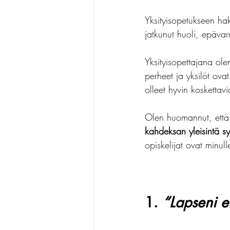
Yksityisopetukseen ha
oppimisvaikeudet
dyskal
jatkunut huoli, epävar
Yksityisopettajana olen 
perheet ja yksilöt ova
olleet hyvin koskettavi
Olen huomannut, että 
kahdeksan yleisintä sy
opiskelijat ovat minull
1. 
“Lapseni ei