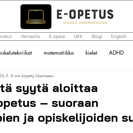
lvelut
Hinnasto
E-opesi
UKK
Blogi
English
iskelutekniikat
matematiikka
kielet
ADHD
26.5.
4 min käytetty lukemiseen
n kirjo
arviointi
tavoitteet
historia
motiva
ntä syytä aloittaa
opetus – suoraan
uupumus
itsemyötätunto
mielenterveys
ylioppil
en ja opiskelijoiden s
lukihäiriö
lukivaikeus
vanhemmat
koulunkäy