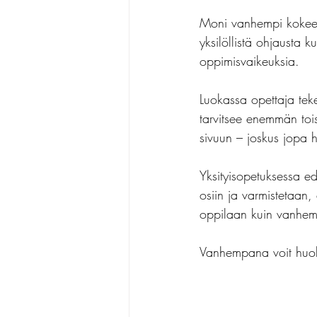
Moni vanhempi kokee,
yksilöllistä ohjausta k
oppimisvaikeuksia.
Luokassa opettaja teke
tarvitsee enemmän tois
sivuun – joskus jopa
Yksityisopetuksessa ed
osiin ja varmistetaan,
oppilaan kuin vanhemp
Vanhempana voit huoka