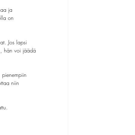
aa ja 
ella on 
t. Jos lapsi 
ua, hän voi jäädä 
n pienempiin 
ttaa niin 
ttu.