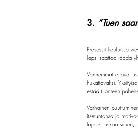
3. 
“Tuen saam
Prosessit kouluissa vi
lapsi saattaa jäädä y
Vanhemmat ottavat use
hukattavaksi. Yksityis
estää tilanteen pahen
Varhainen puuttuminen
itsetuntonsa ja motiva
lapsesi uskoa siihen,