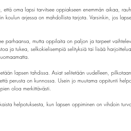
 että oma lapsi tarvitsee oppiakseen enemmän aikaa, rauh
uin koulun arjessa on mahdollista tarjota. Varsinkin, jos laps
e parhaansa, mutta oppilaita on paljon ja tarpeet vaihteleva
toa ja tukea, selkokielisempiä selityksiä tai lisää harjoittel
 huomaamatta.
etään lapsen tahdissa. Asiat selitetään uudelleen, pilkotaa
 että perusta on kunnossa. Usein jo muutama oppitunti helpo
ien oloa merkittävästi.
ista helpotuksesta, kun lapsen oppiminen on vihdoin turva