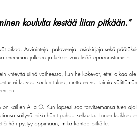
inen koululta kestää liian pitkään.”
evät aikaa. Arviointeja, palavereja, asiakirjoja sekä päätöks
hä enemmän jälkeen ja kokea vain lisää epäonnistumisia.
in yhteyttä siinä vaiheessa, kun he kokevat, ettei aikaa ol
opetus ei korvaa koulun tukea, mutta se voi toimia välittöm
emisen.
 on kaiken A ja O. Kun lapsesi saa tarvitsemansa tuen ajo
ationsa säilyvät eikä hän tipahda kelkasta. Ennen kaikkea s
 että hän pystyy oppimaan, mikä kantaa pitkälle.