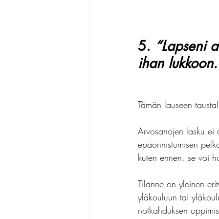
5. 
“Lapseni a
ihan lukkoon.
Tämän lauseen taustall
Arvosanojen lasku ei a
epäonnistumisen pelkoa
kuten ennen, se voi ho
Tilanne on yleinen erit
yläkouluun tai yläkoul
notkahduksen oppimist