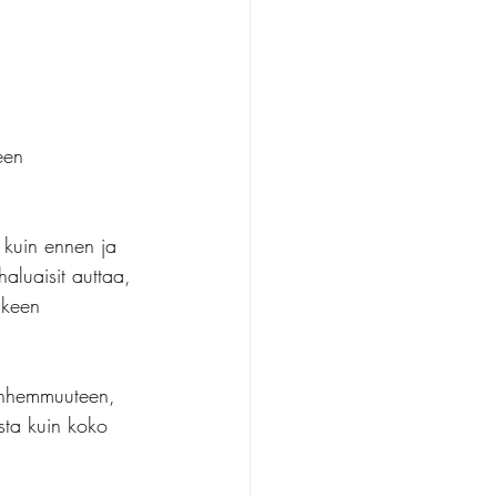
een 
 kuin ennen ja 
aluaisit auttaa, 
lkeen 
vanhemmuuteen, 
sta kuin koko 