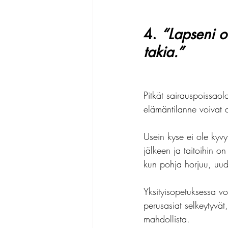
4. 
“Lapseni o
takia.”
Pitkät sairauspoissao
elämäntilanne voivat 
Usein kyse ei ole kyvy
jälkeen ja taitoihin o
kun pohja horjuu, uude
Yksityisopetuksessa vo
perusasiat selkeytyvät
mahdollista.