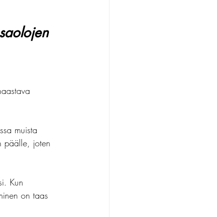
saolojen 
haastava 
essa muista 
n päälle, joten 
si. Kun 
iminen on taas 