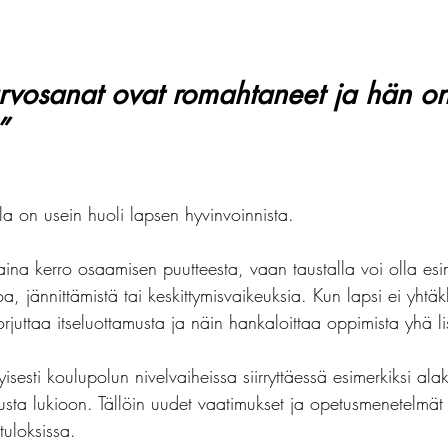
rvosanat ovat romahtaneet ja hän o
”
a on usein huoli lapsen hyvinvoinnista.
ina kerro osaamisen puutteesta, vaan taustalla voi olla esim
, jännittämistä tai keskittymisvaikeuksia. Kun lapsi ei yhtä
rjuttaa itseluottamusta ja näin hankaloittaa oppimista yhä l
yisesti koulupolun nivelvaiheissa siirryttäessä esimerkiksi ala
usta lukioon. Tällöin uudet vaatimukset ja opetusmenetelmät 
uloksissa.