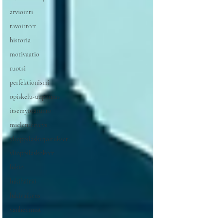
arviointi
tavoitteet
historia
motivaatio
ruotsi
perfektionismi
opiskelu-uupumus
itsemyötätunto
mielenterveys
ylioppilaskirjoitukset
ylioppilaskokeet
lukio
lukihäiriö
lukivaikeus
vanhemmat