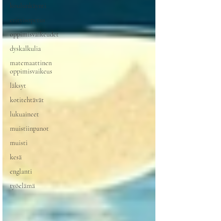
koulunkäynti
erityisopetus
oppimisvaikeudet
dyskalkulia
matemaattinen
oppimisvaikeus
läksyt
kotitehtävät
lukuaineet
muistiinpanot
muisti
kesä
englanti
työelämä