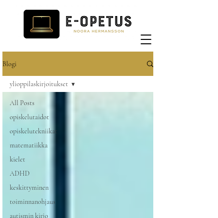
Blogi
ylioppilaskirjoitukset
All Posts
opiskelutaidot
opiskelutekniikat
matematiikka
kielet
ADHD
keskittyminen
toiminnanohjaus
autismin kirjo