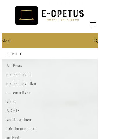
Blogi
muisti
All Posts
opiskelutaidot
opiskelutekniikat
matematiikka
kielet
ADHD
keskittyminen
toiminnanohjaus
autismin