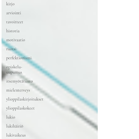
kirjo
arviointi
tavoitteet
historia
motivaatio
ruotsi
perfektionismi
opiskelu-
uupumus
itsemyötätunto
mielenterveys
ylioppilaskirjoitukset
ylioppilaskokeet
lukio
lukihäiriö
lukivaikeus