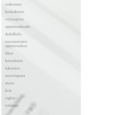
vanhemmat
koulunkäynti
erityisopetus
oppimisvaikeudet
dyskalkulia
matemaattinen
oppimisvaikeus
läksyt
kotitehtävät
lukuaineet
muistiinpanot
muisti
kesä
englanti
työelämä