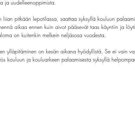
ta ja uudelleenoppimista.
in liian pitkään lepotilassa, saattaa syksyllä kouluun palaam
mennä aikaa ennen kuin aivot pääsevät taas käyntiin ja löyt
loma on kuitenkin melkein neljäsosa vuodesta.
een ylläpitäminen on kesän aikana hyödyllistä. Se ei vain vah
yös kouluun ja kouluarkeen palaamisesta syksyllä helpompa