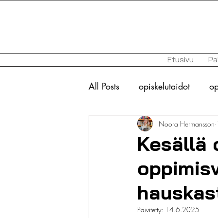
Etusivu
Pa
All Posts
opiskelutaidot
op
Noora Hermansson
toiminnanohjaus
autismi
Kesällä 
oppimisv
perfektionismi
opiskelu-
hauskas
ylioppilaskokeet
lukio
Päivitetty:
14.6.2025