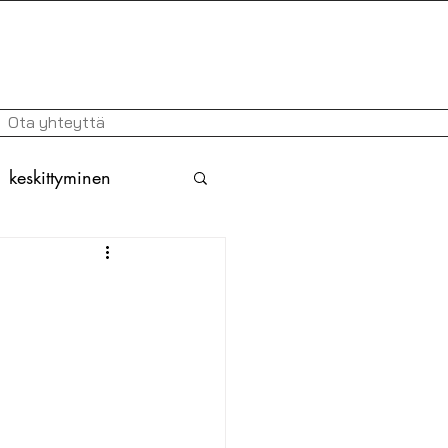
Ota yhteyttä
keskittyminen
atio
ruotsi
askirjoitukset
nti
erityisopetus