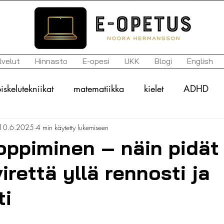
lvelut
Hinnasto
E-opesi
UKK
Blogi
English
iskelutekniikat
matematiikka
kielet
ADHD
10.6.2025
4 min käytetty lukemiseen
n kirjo
arviointi
tavoitteet
historia
motiva
oppiminen – näin pidät
irettä yllä rennosti ja
uupumus
itsemyötätunto
mielenterveys
ylioppil
ti
lukihäiriö
lukivaikeus
vanhemmat
koulunkäy