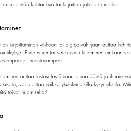
 kuten piirtää kohtauksia tai kirjoittaa jatkoa tarinalle.
ittaminen
n kirjoittaminen vihkoon tai digipäiväkirjaan auttaa kehit
ektointikykyä. Piirtäminen tai valokuvien liittäminen mukaan vo
ä luovempaa ja innostavampaa.
ttaminen auttaa lastasi löytämään omaa ääntä ja ilmaisuvo
aikealta, voi aloittaa vaikka yksinkertaisilla kysymyksillä: Mi
itä toivot huomiselta?
ea