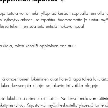
tuja taitoja voi onneksi ylläpitää kesään sopivalla rennolla j
n kytkeytyy arkeen, se tapahtuu huomaamatta ja tuntuu myö
dessä tekeminen saa siitä entistä mukavampaa!
rkkejä, miten kesällä oppiminen onnistuu:
nit ja omaehtoinen lukeminen ovat kätevä tapa tukea lukutait
 lukea kevyempiä kirjoja, sarjakuvia tai vaikka blogeja.
siä lukuhetkiä esimerkiksi iltaisin. Ne luovat mukavan rutiini
ittymiskykyä. Kirjasta voi myös keskustella yhdessä tai teh