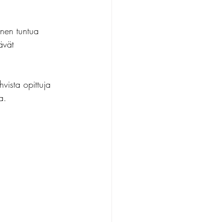
inen tuntua 
ävät 
vista opittuja 
a.