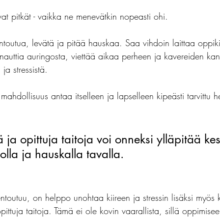
at pitkät - vaikka ne menevätkin nopeasti ohi.
kulia
matemaattinen oppimisvaikeus
läksyt
ko
toutua, levätä ja pitää hauskaa. Saa vihdoin laittaa oppikirj
 nauttia auringosta, viettää aikaa perheen ja kavereiden ka
 ja stressistä.
ahdollisuus antaa itselleen ja lapselleen kipeästi tarvittu
 ja opittuja taitoja voi onneksi ylläpitää ke
olla ja hauskalla tavalla.
ntoutuu, on helppo unohtaa kiireen ja stressin lisäksi myös 
ttuja taitoja. Tämä ei ole kovin vaarallista, sillä oppimise