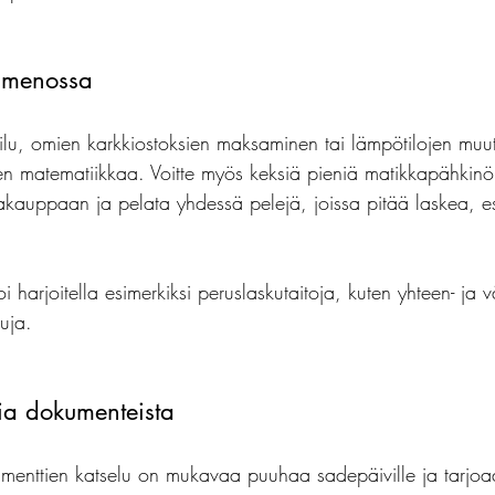
 menossa
ilu, omien karkkiostoksien maksaminen tai lämpötilojen muu
jen matematiikkaa. Voitte myös keksiä pieniä matikkapähkinö
akauppaan ja pelata yhdessä pelejä, joissa pitää laskea, es
oi harjoitella esimerkiksi peruslaskutaitoja, kuten yhteen- ja
kuja.
sia dokumenteista
kumenttien katselu on mukavaa puuhaa sadepäiville ja tarjoa