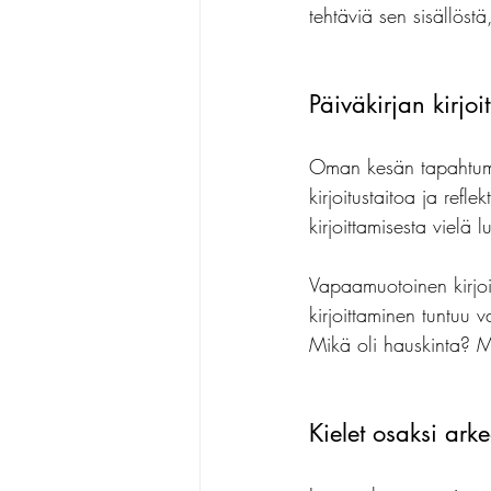
tehtäviä sen sisällöstä,
Päiväkirjan kirjo
Oman kesän tapahtumie
kirjoitustaitoa ja refl
kirjoittamisesta viel
Vapaamuotoinen kirjoi
kirjoittaminen tuntuu v
Mikä oli hauskinta? M
Kielet osaksi ark