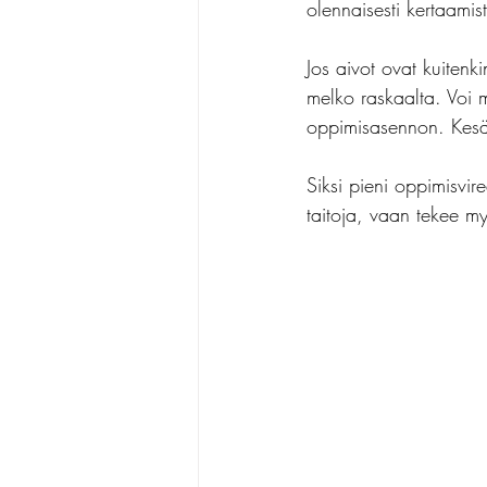
olennaisesti kertaamis
Jos aivot ovat kuitenk
melko raskaalta. Voi 
oppimisasennon. Kesä
Siksi pieni oppimisvir
taitoja, vaan tekee m