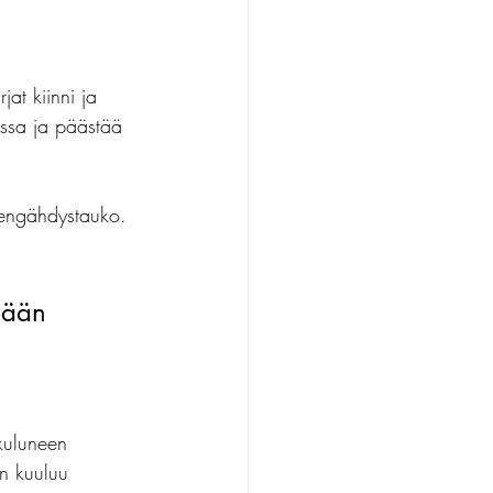
titehtävät
at kiinni ja 
nssa ja päästää 
 hengähdystauko.
sään 
kuluneen 
en kuuluu 