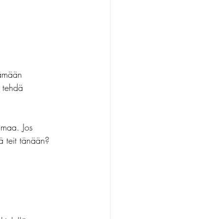
tämään 
i tehdä 
imaa. Jos 
tä teit tänään? 