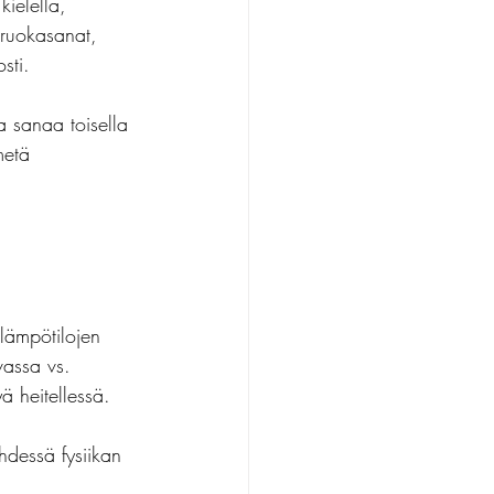
kielellä, 
. ruokasanat, 
sti.
a sanaa toisella 
metä 
lämpötilojen 
vassa vs. 
 heitellessä.
hdessä fysiikan 