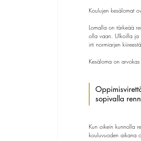
Koulujen kesälomat ov
oppimisvaikeudet
dyskal
Lomalla on tärkeää ren
olla vaan. Ulkoilla ja
irti normiarjen kiireestä
Kesäloma on arvokas m
Oppimisvirettä
sopivalla renn
Kun oikein kunnolla re
kouluvuoden aikana opi