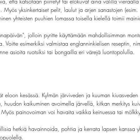
, että katsotaan piirretyt tai elokuvat aina välillä vieraalla 
i. Myös yksinkertaiset pelit, laulut ja arjen sanastojen (esim
inen yhteisten puuhien lomassa toisella kielellä toimii mainio
sanapäivän", jolloin pyritte käyttämään mahdollisimman mont
ssa. Voitte esimerkiksi valmistaa englanninkielisen reseptin, ni
ne asioita ruotsiksi tai bongailla eri värejä luontopolulla.
ät eloon kesässä. Kylmän järviveden ja kuuman kiuasveden 
, huudon kaikuminen avoimella järvellä, kitkan merkitys kui
Myös painovoiman voi havaita vaikka keinuessa tai mölkkyä
lisia hetkiä havainnoida, pohtia ja kerrata lapsen kanssa y
kopuolella. 