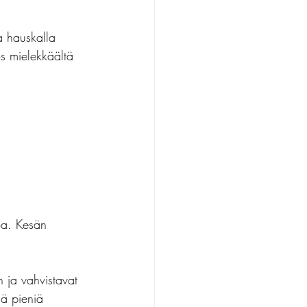
a hauskalla 
s mielekkäältä 
oa. Kesän 
n ja vahvistavat 
dä pieniä 