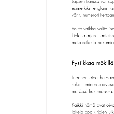
Lapsen kanssa voi sopia
esimerkiksi englanniks
värit, numerot) kertaam
Voitte vaikka valita "
kielellä arjen tilantei
metsäretkellä näkemiän
Fysiikkaa mökillä
Luonnontieteet herääv
sekoittuminen saavissa
märässä liukumäessä. 
Kaikki nämä ovat oival
lakeja oppikirjojen ul