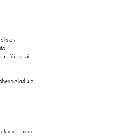
toksien 
itä 
im. Yatzy tai 
 vähennyslaskuja 
a kiinnostavaa 